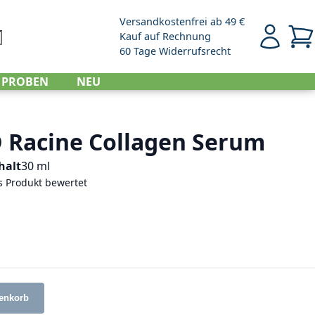
Versandkostenfrei ab 49 €
Kauf auf Rechnung
Mein Kont
Mein
che
60 Tage Widerrufsrecht
PROBEN
NEU
 Racine Collagen Serum
halt
30 ml
es Produkt bewertet
enkorb