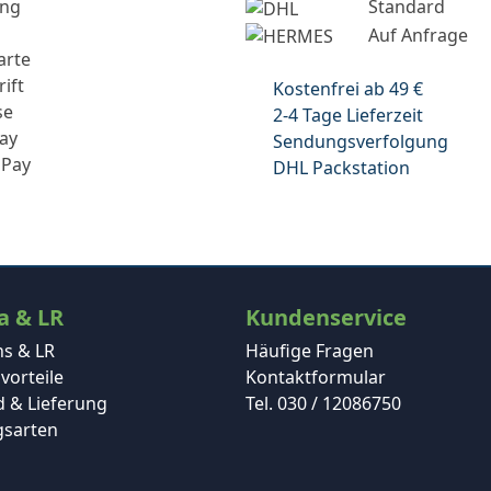
ung
Standard
Auf Anfrage
arte
rift
Kostenfrei ab 49 €
se
2-4 Tage Lieferzeit
ay
Sendungsverfolgung
 Pay
DHL Packstation
a & LR
Kundenservice
ns & LR
Häufige Fragen
vorteile
Kontaktformular
 & Lieferung
Tel. 030 / 12086750
gsarten