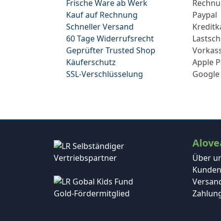
Frische Ware ab Werk
Rechn
Kauf auf Rechnung
Paypal
Schneller Versand
Kreditk
60 Tage Widerrufsrecht
Lastsch
Geprüfter Trusted Shop
Vorkas
Käuferschutz
Apple P
SSL-Verschlüsselung
Google
Alove
Über u
Kunden
Versand
Zahlun