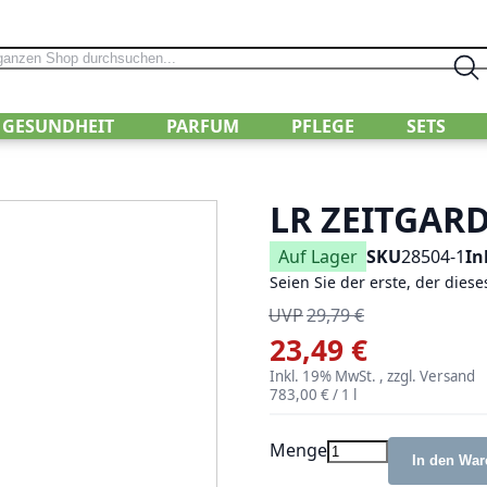
Su
GESUNDHEIT
PARFUM
PFLEGE
SETS
LR ZEITGARD
Auf Lager
SKU
28504-1
In
Seien Sie der erste, der dies
UVP
29,79 €
23,49 €
Sonderangebot
Inkl. 19% MwSt.
,
zzgl.
Versand
783,00 €
/ 1 l
Menge
In den War