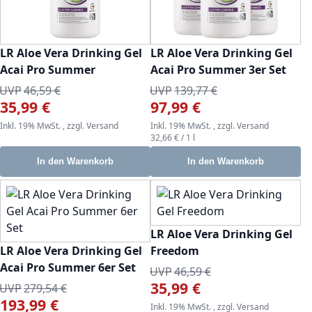
LR Aloe Vera Drinking Gel
LR Aloe Vera Drinking Gel
Acai Pro Summer
Acai Pro Summer 3er Set
UVP
46,59 €
UVP
139,77 €
35,99 €
97,99 €
Sonderangebot
Sonderangebot
Inkl. 19% MwSt.
,
zzgl.
Versand
Inkl. 19% MwSt.
,
zzgl.
Versand
32,66 €
/ 1 l
In den Warenkorb
In den Warenkorb
LR Aloe Vera Drinking Gel
LR Aloe Vera Drinking Gel
Freedom
Acai Pro Summer 6er Set
UVP
46,59 €
35,99 €
Sonderangebot
UVP
279,54 €
193,99 €
Sonderangebot
Inkl. 19% MwSt.
,
zzgl.
Versand