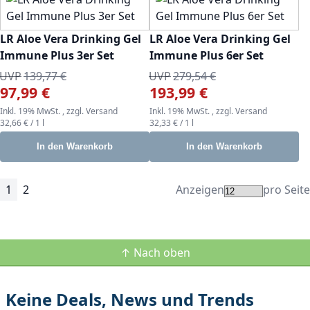
LR Aloe Vera Drinking Gel
LR Aloe Vera Drinking Gel
Immune Plus 3er Set
Immune Plus 6er Set
UVP
139,77 €
UVP
279,54 €
97,99 €
193,99 €
Sonderangebot
Sonderangebot
Inkl. 19% MwSt.
,
zzgl.
Versand
Inkl. 19% MwSt.
,
zzgl.
Versand
32,66 €
/ 1 l
32,33 €
/ 1 l
In den Warenkorb
In den Warenkorb
1
2
Anzeigen
pro Seite
Seite
Sie lesen gerade Seite
Seite
Seite
Weiter
↑ Nach oben
Keine Deals, News und Trends