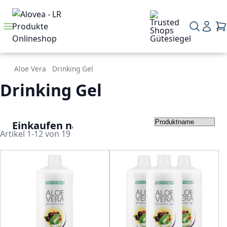
Direkt zum Inhalt
Navigation umschalten
Mein K
Me
Suche
Aloe Vera
Drinking Gel
Drinking Gel
Einkaufen nach
In 
Artikel
1
-
12
von
19