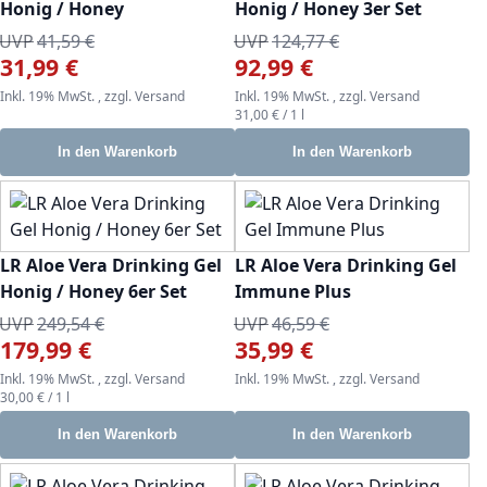
Honig / Honey
Honig / Honey 3er Set
UVP
41,59 €
UVP
124,77 €
31,99 €
92,99 €
Sonderangebot
Sonderangebot
Inkl. 19% MwSt.
,
zzgl.
Versand
Inkl. 19% MwSt.
,
zzgl.
Versand
31,00 €
/ 1 l
In den Warenkorb
In den Warenkorb
LR Aloe Vera Drinking Gel
LR Aloe Vera Drinking Gel
Honig / Honey 6er Set
Immune Plus
UVP
249,54 €
UVP
46,59 €
179,99 €
35,99 €
Sonderangebot
Sonderangebot
Inkl. 19% MwSt.
,
zzgl.
Versand
Inkl. 19% MwSt.
,
zzgl.
Versand
30,00 €
/ 1 l
In den Warenkorb
In den Warenkorb